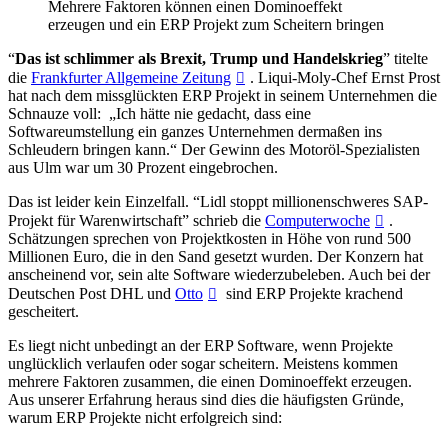
Mehrere Faktoren können einen Dominoeffekt
erzeugen und ein ERP Projekt zum Scheitern bringen
“
Das ist schlimmer als Brexit, Trump und Handelskrieg
” titelte
die
Frankfurter Allgemeine Zeitung
. Liqui-Moly-Chef Ernst Prost
hat nach dem missglückten ERP Projekt in seinem Unternehmen die
Schnauze voll: „Ich hätte nie gedacht, dass eine
Softwareumstellung ein ganzes Unternehmen dermaßen ins
Schleudern bringen kann.“ Der Gewinn des Motoröl-Spezialisten
aus Ulm war um 30 Prozent eingebrochen.
Das ist leider kein Einzelfall. “Lidl stoppt millionenschweres SAP-
Projekt für Warenwirtschaft” schrieb die
Computerwoche
.
Schätzungen sprechen von Projektkosten in Höhe von rund 500
Millionen Euro, die in den Sand gesetzt wurden. Der Konzern hat
anscheinend vor, sein alte Software wiederzubeleben. Auch bei der
Deutschen Post DHL und
Otto
sind ERP Projekte krachend
gescheitert.
Es liegt nicht unbedingt an der ERP Software, wenn Projekte
unglücklich verlaufen oder sogar scheitern. Meistens kommen
mehrere Faktoren zusammen, die einen Dominoeffekt erzeugen.
Aus unserer Erfahrung heraus sind dies die häufigsten Gründe,
warum ERP Projekte nicht erfolgreich sind: