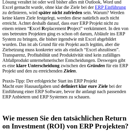
Lösung veraltet ist oder weil bisher alles mit Outlook, Word und
Excel gemacht wurde, ohne klar die Ziele bei der
ERP Einführung
zu definieren, wird
später nicht zufrieden
sein. Warum? Werden
keine klaren Ziele festgelegt, werden diese natürlich auch nicht
erreicht. Achtet deshalb darauf, dass euer ERP Projekt nicht zu
einem reinen “
E
xcel
R
eplacement
P
roject” verkümmert. In den von
uns betreuten Projekten ging es schon oft darum, Abläufe ins ERP
System zu bringen, die bisher irgendwie mit Excel abgebildet
wurden. Das ist als Grund für ein Projekt auch legitim, aber die
Zielsetzung muss konkreter sein als einfach “Excel abzulösen”.
Transparenz, Profitabilität und Produktivität sind kein zufälliges
Abfallprodukt unternehmerischer Entscheidungen. Deswegen gibt
es eine
klare Unterscheidung
zwischen den
Gründen
für ein ERP
Projekt und den zu erreichenden
Zielen
.
Praxis-Tipp: Der erfolgreiche Start ins ERP Projekt
Macht eure Hausaufgaben und
definiert klar eure Ziele
bei der
Einführung einer ERP Software, bevor ihr anfangt nach passenden
ERP Anbietern und ERP Systemen zu schauen.
Wie messen Sie den tatsächlichen Return
on Investment (ROI) von ERP Projekten?