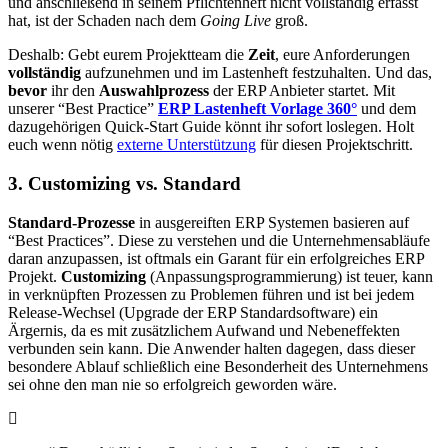
und anschließend in seinem Pflichtenheft nicht vollständig erfasst
hat, ist der Schaden nach dem
Going Live
groß.
Deshalb: Gebt eurem Projektteam die
Zeit
, eure Anforderungen
vollständig
aufzunehmen und im Lastenheft festzuhalten. Und das,
bevor
ihr den
Auswahlprozess
der ERP Anbieter startet. Mit
unserer “Best Practice”
ERP Lastenheft Vorlage 360°
und dem
dazugehörigen Quick-Start Guide könnt ihr sofort loslegen. Holt
euch wenn nötig
externe Unterstützung
für diesen Projektschritt.
3. Customizing vs. Standard
Standard-Prozesse
in ausgereiften ERP Systemen basieren auf
“Best Practices”. Diese zu verstehen und die Unternehmensabläufe
daran anzupassen, ist oftmals ein Garant für ein erfolgreiches ERP
Projekt.
Customizing
(Anpassungsprogrammierung) ist teuer, kann
in verknüpften Prozessen zu Problemen führen und ist bei jedem
Release-Wechsel (Upgrade der ERP Standardsoftware) ein
Ärgernis, da es mit zusätzlichem Aufwand und Nebeneffekten
verbunden sein kann. Die Anwender halten dagegen, dass dieser
besondere Ablauf schließlich eine Besonderheit des Unternehmens
sei ohne den man nie so erfolgreich geworden wäre.