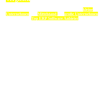
Aktueller Vergleich der ERP System Anbieter für
kleine
Unternehmen
, den
Mittelstand
und
große Unternehmen
.
Ausgezeichnete
Top ERP Software Anbieter
für jede
Branche. Die besten ERP Softwarehersteller in Deutschland,
Österreich und der Schweiz.