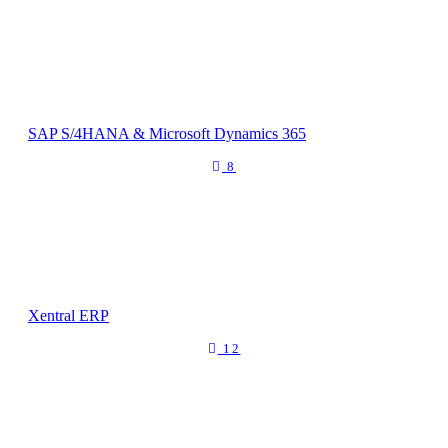
SAP S/4HANA & Microsoft Dynamics 365
8
Xentral ERP
12