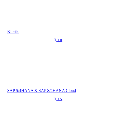
Kinetic
10
SAP S/4HANA & SAP S/4HANA Cloud
15